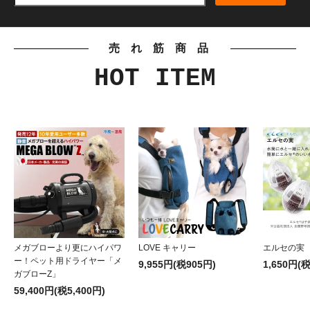
売れ筋商品
HOT ITEM
メガブローより更にハイパワ
LOVE キャリー
エルセの実
ー！ペット用ドライヤー「メ
9,955円(税905円)
1,650円(
ガブローZ」
59,400円(税5,400円)