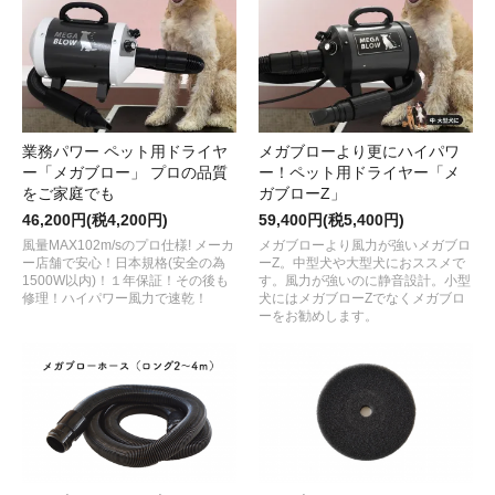
業務パワー ペット用ドライヤ
メガブローより更にハイパワ
ー「メガブロー」 プロの品質
ー！ペット用ドライヤー「メ
をご家庭でも
ガブローZ」
46,200円(税4,200円)
59,400円(税5,400円)
風量MAX102m/sのプロ仕様! メーカ
メガブローより風力が強いメガブロ
ー店舗で安心！日本規格(安全の為
ーZ。中型犬や大型犬におススメで
1500W以内)！１年保証！その後も
す。風力が強いのに静音設計。小型
修理！ハイパワー風力で速乾！
犬にはメガブローZでなくメガブロ
ーをお勧めします。