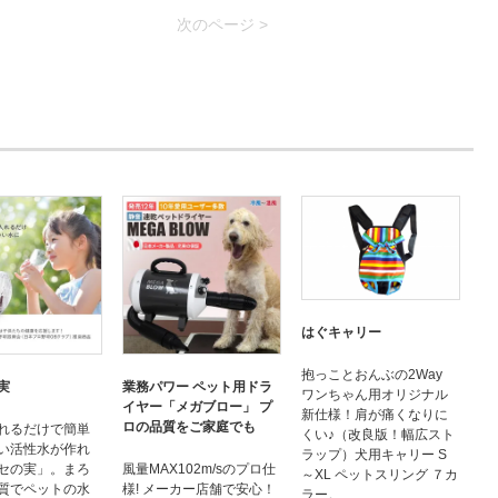
次のページ >
はぐキャリー
抱っことおんぶの2Way
実
業務パワー ペット用ドラ
ワンちゃん用オリジナル
イヤー「メガブロー」 プ
新仕様！肩が痛くなりに
ロの品質をご家庭でも
れるだけで簡単
くい♪（改良版！幅広スト
い活性水が作れ
ラップ）犬用キャリー S
セの実」。まろ
風量MAX102m/sのプロ仕
～XL ペットスリング ７カ
質でペットの水
様! メーカー店舗で安心！
ラー。