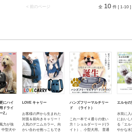
10
< 前のページ
全
件 [ 1-10 ]
更にハイ
LOVE キャリー
ハンズフリーマルチリー
エルセの
用ドライ
ド （ライト）
ーZ」
お客様の声から生まれた
水筒に入
対面＆前向きキャリー！
これ一本で４通りの使い
においし
風力が強
人気のデニムカラー。向
方！ショルダーリード(ラ
る「エル
。中型犬や
かい合わせ抱っこもでき
イト）、小型犬用。 普通
やかな水