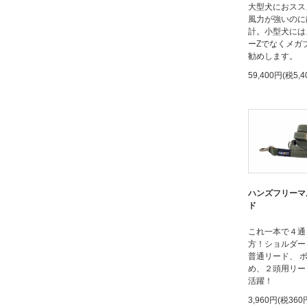
大型犬におスス
風力が強いのに
計。小型犬には
ーZでなくメガ
勧めします。
59,400円(税5,4
ハンズフリーマ
ド
これ一本で４通
方！ショルダー
普通リード、 
め、２頭用リー
活躍！
3,960円(税360