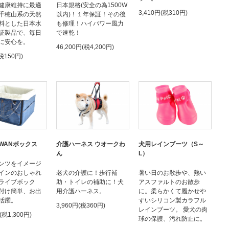
健康維持に最適
日本規格(安全の為1500W
3,410円(税310円)
千穂山系の天然
以内)！１年保証！その後
料とした日本水
も修理！ハイパワー風力
証製品で、毎日
で速乾！
に安心を。
46,200円(税4,200円)
(税150円)
WANボックス
介護ハーネス ウオークわ
犬用レインブーツ（S～
ん
L）
ンツをイメージ
インのおしゃれ
老犬の介護に！歩行補
暑い日のお散歩や、熱い
ライブボック
助・トイレの補助に！犬
アスファルトのお散歩
付け簡単、お出
用介護ハーネス。
に。柔らかくて履かせや
活躍。
すいシリコン製カラフル
3,960円(税360円)
レインブーツ。 愛犬の肉
(税1,300円)
球の保護、汚れ防止に。