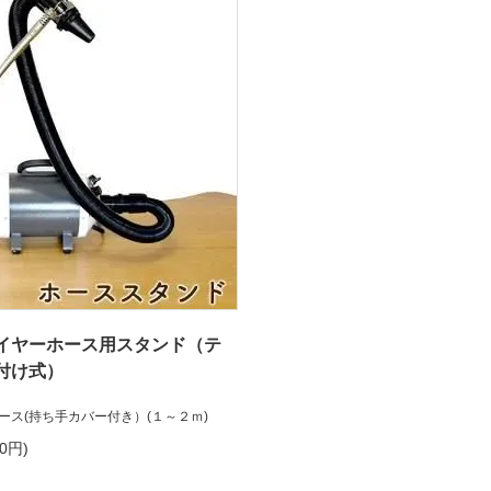
イヤーホース用スタンド（テ
付け式）
ース(持ち手カバー付き）(１～２ｍ)
00円)