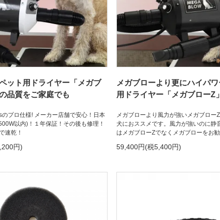
 ペット用ドライヤー「メガブ
メガブローより更にハイパワ
ロの品質をご家庭でも
用ドライヤー「メガブローZ
m/sのプロ仕様! メーカー店舗で安心！日本
メガブローより風力が強いメガブロー
500W以内)！１年保証！その後も修理！
犬におススメです。風力が強いのに静
で速乾！
はメガブローZでなくメガブローをお
,200円)
59,400円(税5,400円)