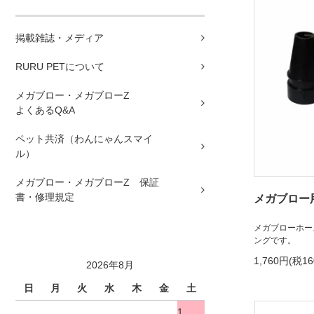
掲載雑誌・メディア
RURU PETについて
メガブロー・メガブローZ
よくあるQ&A
ペット共済（わんにゃんスマイ
ル）
メガブロー・メガブローZ 保証
書・修理規定
メガブロー
メガブローホー
ングです。
1,760円(税1
2026年8月
日
月
火
水
木
金
土
1