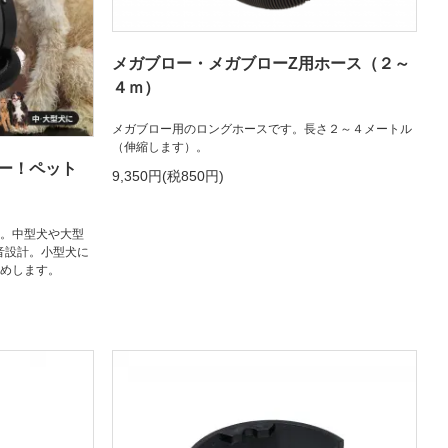
メガブロー・メガブローZ用ホース（２～
４ｍ）
メガブロー用のロングホースです。長さ２～４メートル
（伸縮します）。
ー！ペット
9,350円(税850円)
」
Z。中型犬や大型
音設計。小型犬に
勧めします。