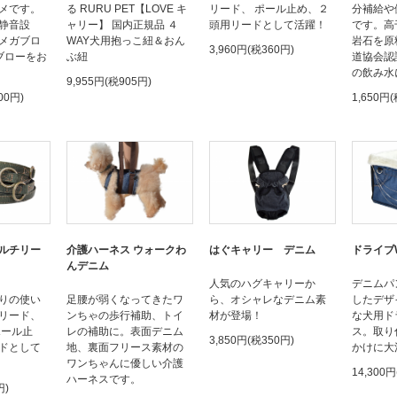
メです。
る RURU PET【LOVE キ
リード、 ポール止め、２
分補給や
静音設
ャリー】 国内正規品 ４
頭用リードとして活躍！
です。高
メガブロ
WAY犬用抱っこ紐＆おん
岩石を原
3,960円(税360円)
ブローをお
ぶ紐
道協会認
の飲み水
9,955円(税905円)
00円)
1,650円
ルチリー
介護ハーネス ウォークわ
はぐキャリー デニム
ドライブ
んデニム
人気のハグキャリーか
デニムパ
りの使い
足腰が弱くなってきたワ
ら、オシャレなデニム素
したデザ
リード、
ンちゃの歩行補助、トイ
材が登場！
な犬用ド
ポール止
レの補助に。表面デニム
ス。取り
3,850円(税350円)
ドとして
地、裏面フリース素材の
かけに大
ワンちゃんに優しい介護
14,300円
ハーネスです。
円)